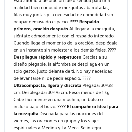
Esta alfombra de oración fue diseñada para una
realidad bien conocida: mezquitas abarrotadas,
filas muy juntas y la necesidad de comodidad sin
ocupar demasiado espacio. ????
Respaldo
primero, oración después
Al llegar a la mezquita,
siéntate cómodamente con el respaldo integrado.
Cuando llega el momento de la oración, desplégala
en un instante sin molestar a los demás fieles. ????
Despliegue rápido y respetuoso
Gracias a su
diseño plegable, la alfombra se despliega en un
solo gesto, justo delante de ti. No hay necesidad
de levantarse ni de pedir espacio. ????
Ultracompacta, ligera y discreta
Plegada: 30×38
cm. Desplegada: 30×76 cm. Peso: menos de 1 kg.
Cabe fácilmente en una mochila, un bolso o
incluso bajo el brazo. ????
El compañero ideal para
la mezquita
Diseñada para las oraciones del
viernes, las oraciones en grupo y los viajes
espirituales a Medina y La Meca. Se integra