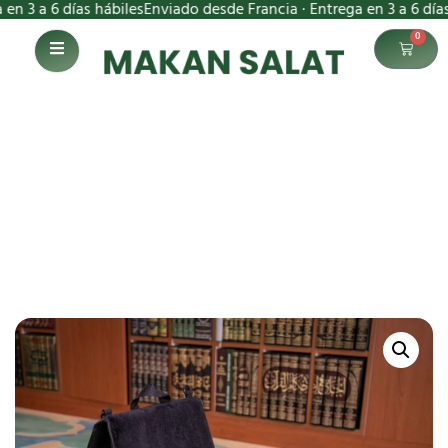
a 6 días hábiles
Enviado desde Francia · Entrega en 3 a 6 días hábi
0
Alfombra negra
Inicio
Alfombra negra