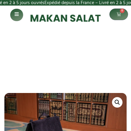
 à 5 jours ouvrés
Expédié depuis la France – Livré en 2 à 5 jours ou
0
Tapis noir logo noir
Accueil
Tapis noir logo noir